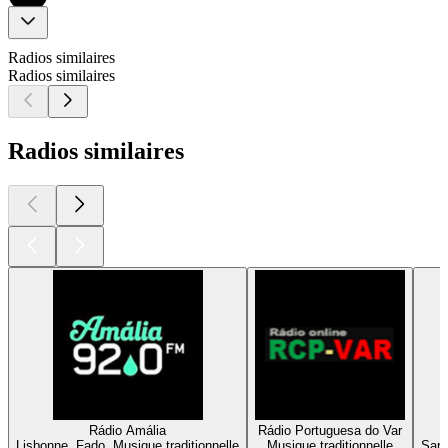
Radios similaires
Radios similaires
Radios similaires
Rádio Amália
Rádio Portuguesa do Var
Lisbonne, Fado, Musique traditionnelle
Musique traditionnelle
Sarr