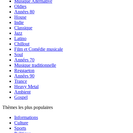
Musique Alternative
Oldies
Années 80
House
Indie
Classique
Jazz
Latino
Chillout
Film et Comédie musicale
Soul
Années 70
Musique traditionnelle
Reggaeton
Années 90
Trance
Heavy Metal
Ambient
Gospel
Thèmes les plus populaires
Informations
Culture
Sports