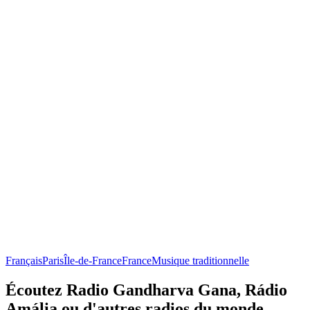
Français
Paris
Île-de-France
France
Musique traditionnelle
Écoutez Radio Gandharva Gana, Rádio
Amália ou d'autres radios du monde