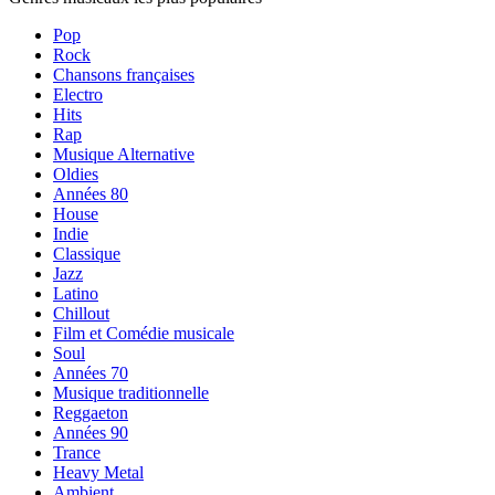
Pop
Rock
Chansons françaises
Electro
Hits
Rap
Musique Alternative
Oldies
Années 80
House
Indie
Classique
Jazz
Latino
Chillout
Film et Comédie musicale
Soul
Années 70
Musique traditionnelle
Reggaeton
Années 90
Trance
Heavy Metal
Ambient