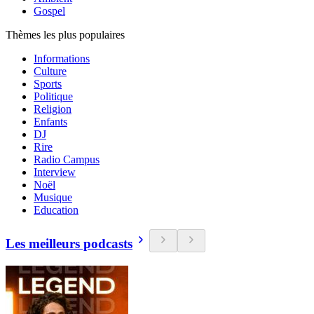
Gospel
Thèmes les plus populaires
Informations
Culture
Sports
Politique
Religion
Enfants
DJ
Rire
Radio Campus
Interview
Noël
Musique
Education
Les meilleurs podcasts