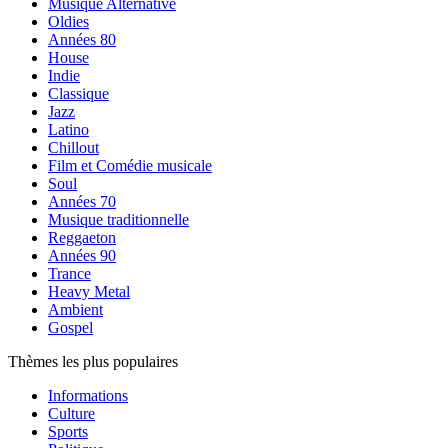
Musique Alternative
Oldies
Années 80
House
Indie
Classique
Jazz
Latino
Chillout
Film et Comédie musicale
Soul
Années 70
Musique traditionnelle
Reggaeton
Années 90
Trance
Heavy Metal
Ambient
Gospel
Thèmes les plus populaires
Informations
Culture
Sports