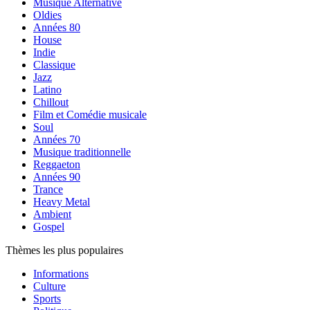
Musique Alternative
Oldies
Années 80
House
Indie
Classique
Jazz
Latino
Chillout
Film et Comédie musicale
Soul
Années 70
Musique traditionnelle
Reggaeton
Années 90
Trance
Heavy Metal
Ambient
Gospel
Thèmes les plus populaires
Informations
Culture
Sports