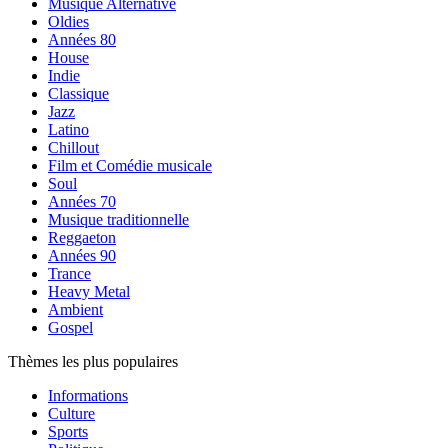
Musique Alternative
Oldies
Années 80
House
Indie
Classique
Jazz
Latino
Chillout
Film et Comédie musicale
Soul
Années 70
Musique traditionnelle
Reggaeton
Années 90
Trance
Heavy Metal
Ambient
Gospel
Thèmes les plus populaires
Informations
Culture
Sports