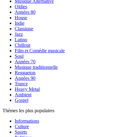
Musique Alternative
Oldies
Années 80
House
Indie
Classique
Jazz
Latino
Chillout
Film et Comédie musicale
Soul
Années 70
Musique traditionnelle
Reggaeton
Années 90
Trance
Heavy Metal
Ambient
Gospel
Thèmes les plus populaires
Informations
Culture
Sports