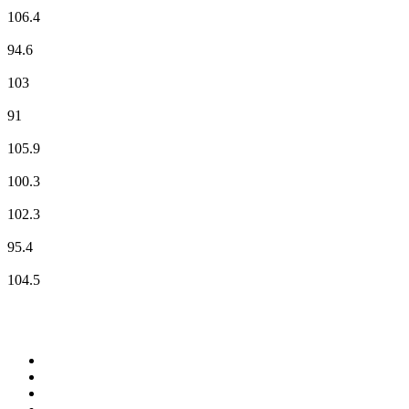
M Radio
106.4
NOSTALGIE
94.6
NRJ
103
Radio Classique
91
Radio Ellebore
105.9
Radio Espérance
100.3
RCF
102.3
RFM
95.4
RMC Info Talk Sport
104.5
Top 100 sur
radio.fr
1
.
RMC Info Talk Sport
2
.
RTL
3
.
France Info