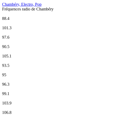
Chambéry, Electro, Pop
Fréquences radio de Chambéry
BFM Business
88.4
CHERIE FM
101.3
Europe 1
97.6
France Culture
90.5
France Info
105.1
France Inter
93.5
Fun Radio
95
Hot Radio Chambéry
96.3
ici Isere
99.1
ici Pays de Savoie
103.9
Montagne FM
106.8