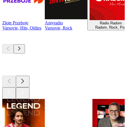
Złote Przeboje
Antyradio
Radio Radom
Radom, Rock, Pop
Varsovie, Hits, Oldies
Varsovie, Rock
Les meilleurs
podcasts
Les meilleurs
podcasts
Les meilleurs
podcasts