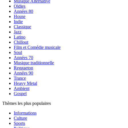
Musique Alternative
Oldies
Années 80
House
Indie
Classique
Jazz
Latino
Chillout
Film et Comédie musicale
Soul
Années 70
Musique traditionnelle
Reggaeton
Années 90
Trance
Heavy Metal
Ambient
Gospel
Thèmes les plus populaires
Informations
Culture
Sports