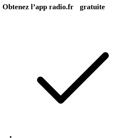
Obtenez l’app radio.fr gratuite