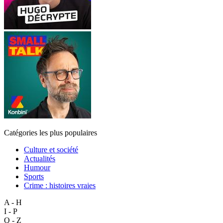
Catégories les plus populaires
Culture et société
Actualités
Humour
Sports
Crime : histoires vraies
A - H
I - P
Q - Z