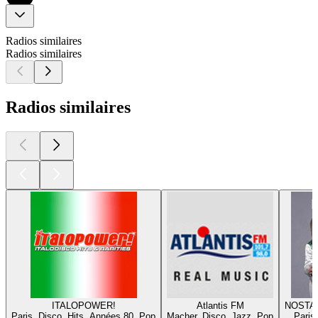
Radios similaires
Radios similaires
Radios similaires
ITALOPOWER!
Atlantis FM
NOSTA
Paris, Disco, Hits, Années 80, Pop
Macher, Disco, Jazz, Pop
Paris