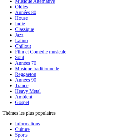
Musique Alternative
Oldies
Années 80
House
Indie
Classique
Jazz
Latino
Chillout
Film et Comédie musicale
Soul
Années 70
Musique traditionnelle
Reggaeton
Années 90
Trance
Heavy Metal
Ambient
Gospel
Thèmes les plus populaires
Informations
Culture
Sports