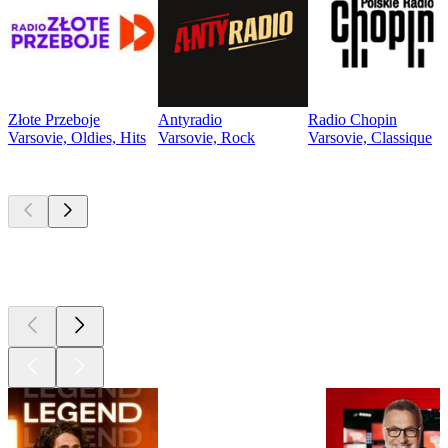
Złote Przeboje
Antyradio
Radio Chopin
Varsovie, Oldies, Hits
Varsovie, Rock
Varsovie, Classique
Les meilleurs
podcasts
Les meilleurs
podcasts
Les meilleurs
podcasts