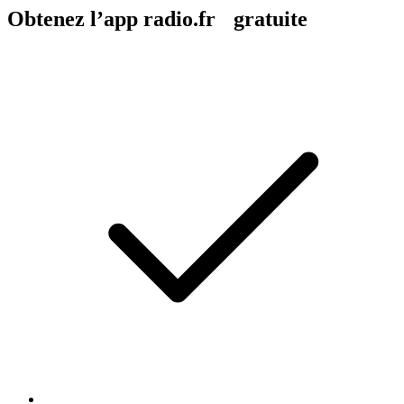
Obtenez l’app radio.fr gratuite