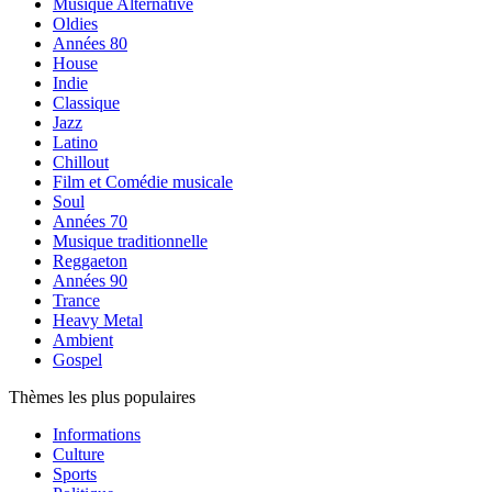
Musique Alternative
Oldies
Années 80
House
Indie
Classique
Jazz
Latino
Chillout
Film et Comédie musicale
Soul
Années 70
Musique traditionnelle
Reggaeton
Années 90
Trance
Heavy Metal
Ambient
Gospel
Thèmes les plus populaires
Informations
Culture
Sports