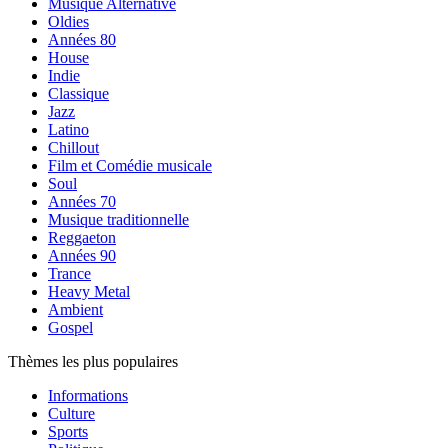
Musique Alternative
Oldies
Années 80
House
Indie
Classique
Jazz
Latino
Chillout
Film et Comédie musicale
Soul
Années 70
Musique traditionnelle
Reggaeton
Années 90
Trance
Heavy Metal
Ambient
Gospel
Thèmes les plus populaires
Informations
Culture
Sports