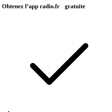
Obtenez l’app radio.fr gratuite