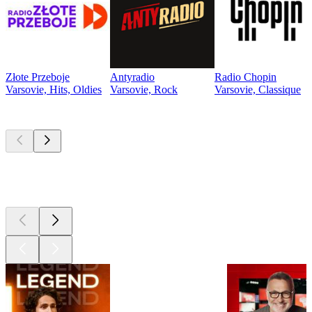
Złote Przeboje
Antyradio
Radio Chopin
Varsovie, Hits, Oldies
Varsovie, Rock
Varsovie, Classique
Les meilleurs
podcasts
Les meilleurs
podcasts
Les meilleurs
podcasts