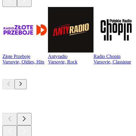
Złote Przeboje
Antyradio
Radio Chopin
Varsovie, Oldies, Hits
Varsovie, Rock
Varsovie, Classique
Les meilleurs
podcasts
Les meilleurs
podcasts
Les meilleurs
podcasts