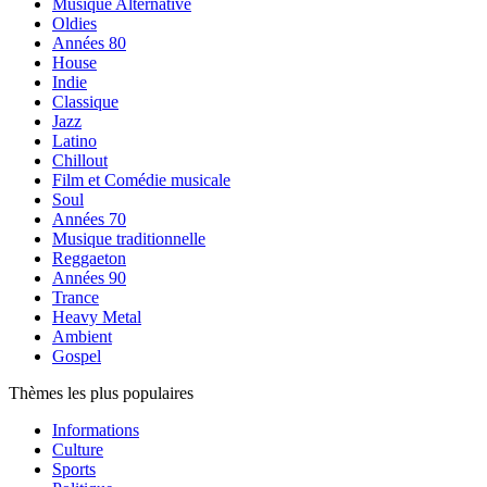
Musique Alternative
Oldies
Années 80
House
Indie
Classique
Jazz
Latino
Chillout
Film et Comédie musicale
Soul
Années 70
Musique traditionnelle
Reggaeton
Années 90
Trance
Heavy Metal
Ambient
Gospel
Thèmes les plus populaires
Informations
Culture
Sports