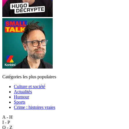
Catégories les plus populaires
Culture et société
Actualités
Humour
Sports
Crime : histoires vraies
A - H
I - P
Q - Z