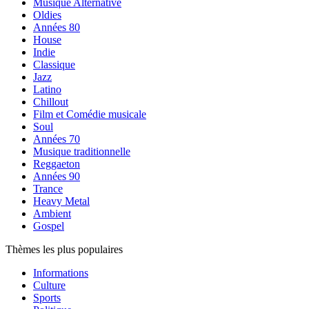
Musique Alternative
Oldies
Années 80
House
Indie
Classique
Jazz
Latino
Chillout
Film et Comédie musicale
Soul
Années 70
Musique traditionnelle
Reggaeton
Années 90
Trance
Heavy Metal
Ambient
Gospel
Thèmes les plus populaires
Informations
Culture
Sports