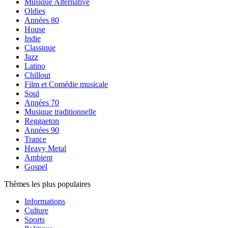
Musique Alternative
Oldies
Années 80
House
Indie
Classique
Jazz
Latino
Chillout
Film et Comédie musicale
Soul
Années 70
Musique traditionnelle
Reggaeton
Années 90
Trance
Heavy Metal
Ambient
Gospel
Thèmes les plus populaires
Informations
Culture
Sports