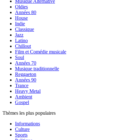
Musique Alternative
Oldies
Années 80
House
Indie
Classique
Jazz
Latino
Chillout
Film et Comédie musicale
Soul
Années 70
Musique traditionnelle
Reggaeton
Années 90
Trance
Heavy Metal
Ambient
Gospel
Thèmes les plus populaires
Informations
Culture
Sports