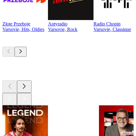
Złote Przeboje
Antyradio
Radio Chopin
Varsovie, Hits, Oldies
Varsovie, Rock
Varsovie, Classique
Les meilleurs
podcasts
Les meilleurs
podcasts
Les meilleurs
podcasts