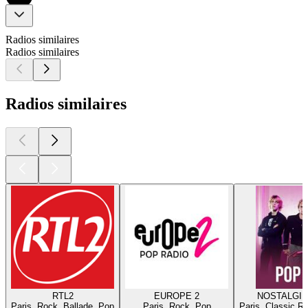
Radios similaires
Radios similaires
Radios similaires
RTL2
EUROPE 2
NOSTALGIE
Paris, Rock, Ballade, Pop
Paris, Rock, Pop
Paris, Classic R