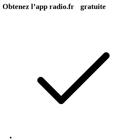
Obtenez l’app radio.fr gratuite