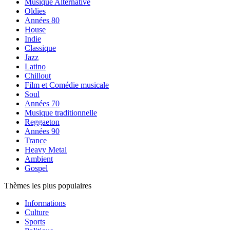
Musique Alternative
Oldies
Années 80
House
Indie
Classique
Jazz
Latino
Chillout
Film et Comédie musicale
Soul
Années 70
Musique traditionnelle
Reggaeton
Années 90
Trance
Heavy Metal
Ambient
Gospel
Thèmes les plus populaires
Informations
Culture
Sports