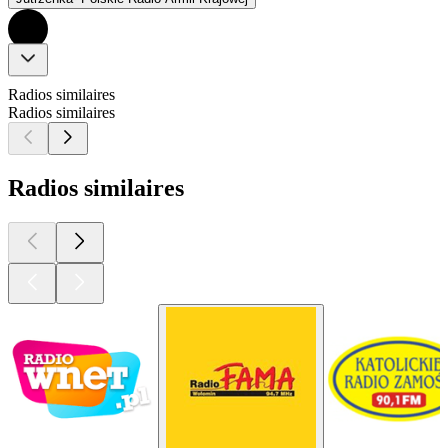
Radios similaires
Radios similaires
Radios similaires