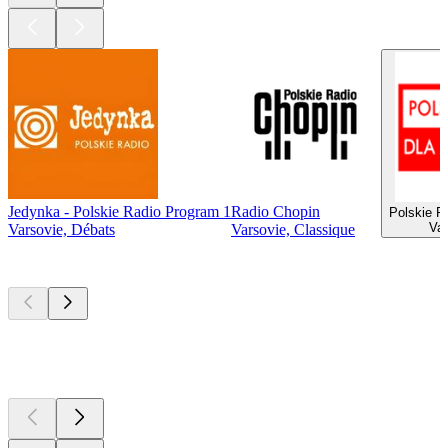
Jedynka - Polskie Radio Program 1
Radio Chopin
Polskie R
Var
Varsovie, Débats
Varsovie, Classique
Les meilleurs
podcasts
Les meilleurs
podcasts
Les meilleurs
podcasts