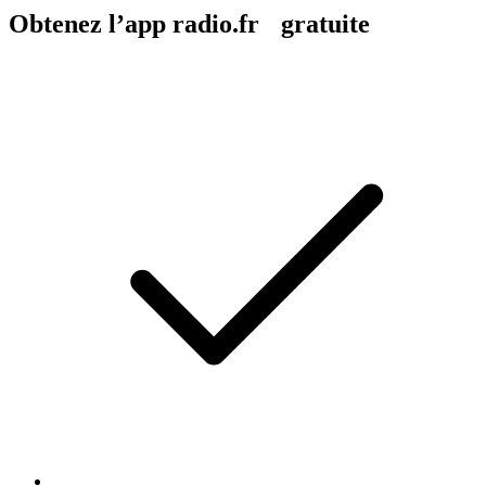
Obtenez l’app radio.fr gratuite