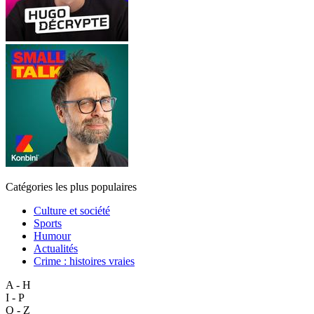
Catégories les plus populaires
Culture et société
Sports
Humour
Actualités
Crime : histoires vraies
A - H
I - P
Q - Z