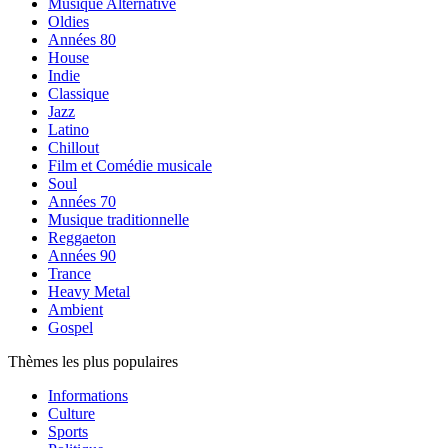
Musique Alternative
Oldies
Années 80
House
Indie
Classique
Jazz
Latino
Chillout
Film et Comédie musicale
Soul
Années 70
Musique traditionnelle
Reggaeton
Années 90
Trance
Heavy Metal
Ambient
Gospel
Thèmes les plus populaires
Informations
Culture
Sports