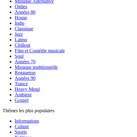
Musique Alternative
Oldies
Années 80
House
Indie
Classique
Jazz
Latino
Chillout
Film et Comédie musicale
Soul
Années 70
Musique traditionnelle
Reggaeton
Années 90
Trance
Heavy Metal
Ambient
Gospel
Thèmes les plus populaires
Informations
Culture
Sports