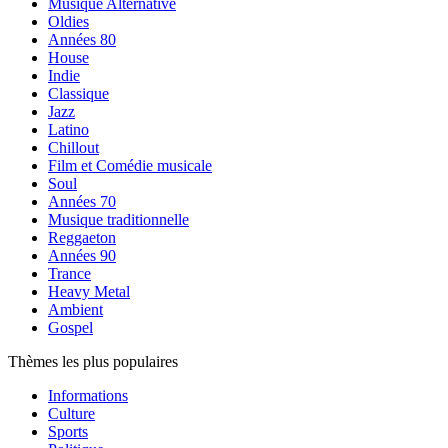
Musique Alternative
Oldies
Années 80
House
Indie
Classique
Jazz
Latino
Chillout
Film et Comédie musicale
Soul
Années 70
Musique traditionnelle
Reggaeton
Années 90
Trance
Heavy Metal
Ambient
Gospel
Thèmes les plus populaires
Informations
Culture
Sports