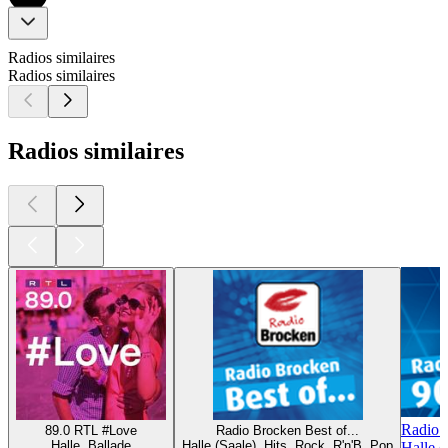
Radios similaires
Radios similaires
Radios similaires
Radio 
89.0 RTL #Love
Radio Brocken Best of...
Halle, Ballade
Halle (Saale), Hits, Rock, R'n'B, Pop
Halle (