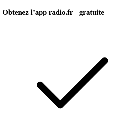
Obtenez l’app radio.fr gratuite