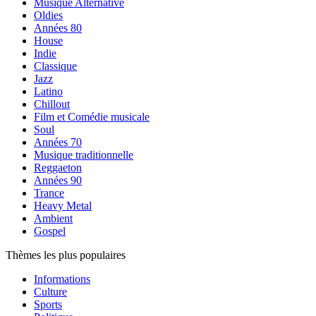
Musique Alternative
Oldies
Années 80
House
Indie
Classique
Jazz
Latino
Chillout
Film et Comédie musicale
Soul
Années 70
Musique traditionnelle
Reggaeton
Années 90
Trance
Heavy Metal
Ambient
Gospel
Thèmes les plus populaires
Informations
Culture
Sports