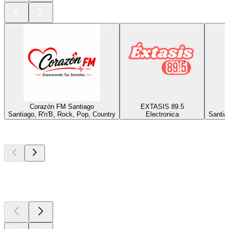
Corazón FM Santiago
EXTASIS 89.5
Santiago, R'n'B, Rock, Pop, Country
Electronica
Santia
Les meilleurs
podcasts
Les meilleurs
podcasts
Les meilleurs
podcasts