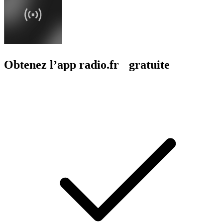
Obtenez l’app radio.fr gratuite