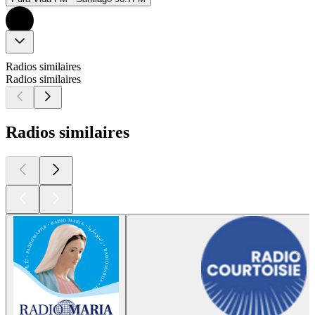
Radios similaires
Radios similaires
Radios similaires