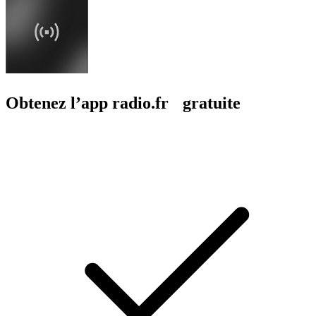
Obtenez l’app radio.fr gratuite