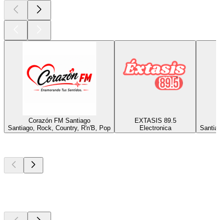
Corazón FM Santiago
EXTASIS 89.5
Santiago, Rock, Country, R'n'B, Pop
Electronica
Santia
Les meilleurs
podcasts
Les meilleurs
podcasts
Les meilleurs
podcasts