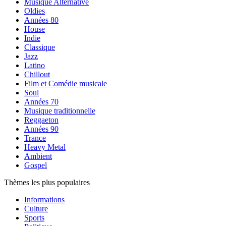
Musique Alternative
Oldies
Années 80
House
Indie
Classique
Jazz
Latino
Chillout
Film et Comédie musicale
Soul
Années 70
Musique traditionnelle
Reggaeton
Années 90
Trance
Heavy Metal
Ambient
Gospel
Thèmes les plus populaires
Informations
Culture
Sports