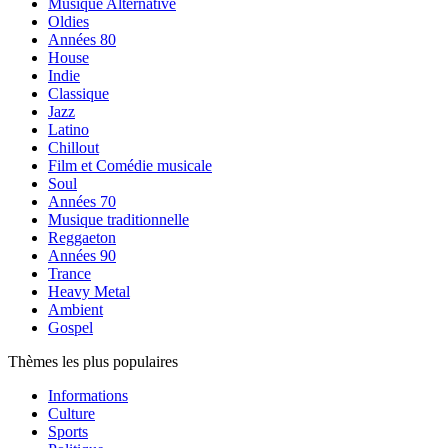
Musique Alternative
Oldies
Années 80
House
Indie
Classique
Jazz
Latino
Chillout
Film et Comédie musicale
Soul
Années 70
Musique traditionnelle
Reggaeton
Années 90
Trance
Heavy Metal
Ambient
Gospel
Thèmes les plus populaires
Informations
Culture
Sports