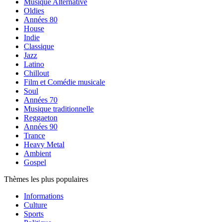
Musique Alternative
Oldies
Années 80
House
Indie
Classique
Jazz
Latino
Chillout
Film et Comédie musicale
Soul
Années 70
Musique traditionnelle
Reggaeton
Années 90
Trance
Heavy Metal
Ambient
Gospel
Thèmes les plus populaires
Informations
Culture
Sports