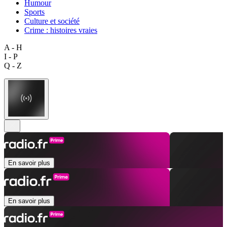
Humour
Sports
Culture et société
Crime : histoires vraies
A - H
I - P
Q - Z
En savoir plus
En savoir plus