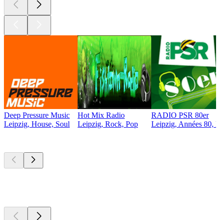
Deep Pressure Music
Hot Mix Radio
RADIO PSR 80er
Leipzig, House, Soul
Leipzig, Rock, Pop
Leipzig, Années 80, E
Les meilleurs
podcasts
Les meilleurs
podcasts
Les meilleurs
podcasts