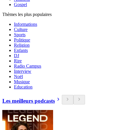
Gospel
Thèmes les plus populaires
Informations
Culture
Sports
Politique
Religion
Enfants
DJ
Rire
Radio Campus
Interview
Noël
Musique
Education
Les meilleurs podcasts