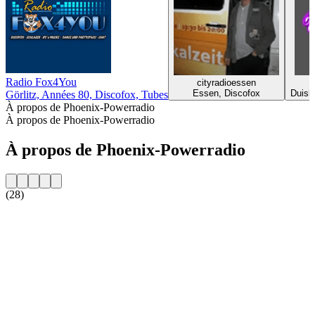
Radio Fox4You
cityradioessen
Essen, Discofox
Duisb
Görlitz, Années 80, Discofox, Tubes
À propos de Phoenix-Powerradio
À propos de Phoenix-Powerradio
À propos de Phoenix-Powerradio
(28)
Site web de la radio