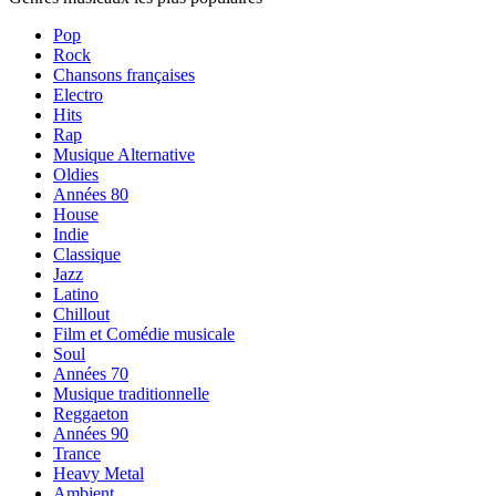
Pop
Rock
Chansons françaises
Electro
Hits
Rap
Musique Alternative
Oldies
Années 80
House
Indie
Classique
Jazz
Latino
Chillout
Film et Comédie musicale
Soul
Années 70
Musique traditionnelle
Reggaeton
Années 90
Trance
Heavy Metal
Ambient