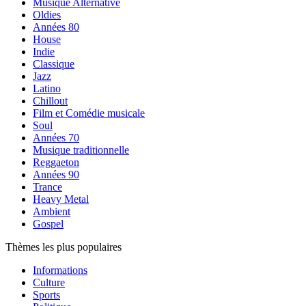
Musique Alternative
Oldies
Années 80
House
Indie
Classique
Jazz
Latino
Chillout
Film et Comédie musicale
Soul
Années 70
Musique traditionnelle
Reggaeton
Années 90
Trance
Heavy Metal
Ambient
Gospel
Thèmes les plus populaires
Informations
Culture
Sports