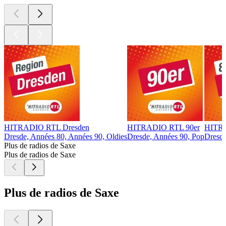
HITRADIO RTL Dresden
HITRADIO RTL 90er
HITRA
Dresde, Années 80, Années 90, Oldies
Dresde, Années 90, Pop
Dresde
Plus de radios de Saxe
Plus de radios de Saxe
Plus de radios de Saxe