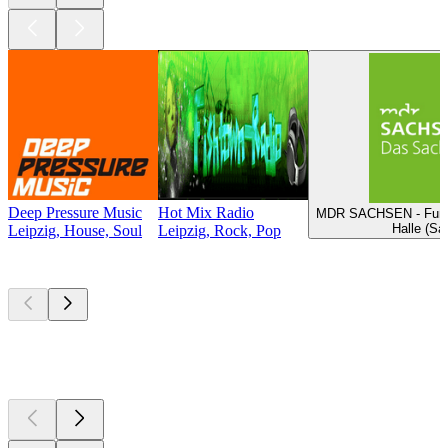
Deep Pressure Music
Hot Mix Radio
MDR SACHSEN - Fußba
Halle (Sa
Leipzig, House, Soul
Leipzig, Rock, Pop
Les meilleurs
podcasts
Les meilleurs
podcasts
Les meilleurs
podcasts