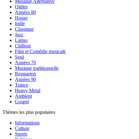
Musique Alternative
Oldies
Années 80
House
Indie
Classique
Jazz
Latino
Chillout
Film et Comédie musicale
Soul
Années 70
Musique traditionnelle
Reggaeton
Années 90
Trance
Heavy Metal
Ambient
Gospel
Thèmes les plus populaires
Informations
Culture
Sports