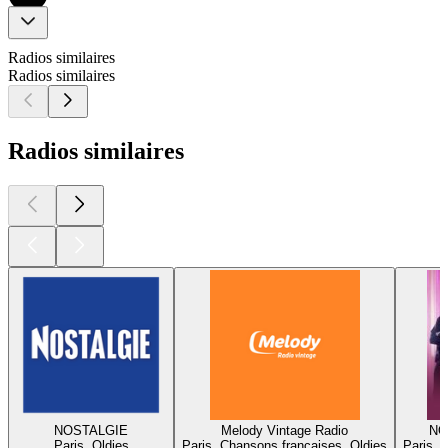
Radios similaires
Radios similaires
Radios similaires
NOSTALGIE
Melody Vintage Radio
NO
Paris, Oldies
Paris, Chansons françaises, Oldies
Paris, 