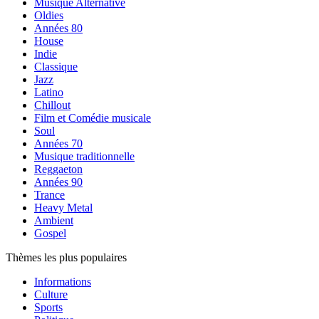
Musique Alternative
Oldies
Années 80
House
Indie
Classique
Jazz
Latino
Chillout
Film et Comédie musicale
Soul
Années 70
Musique traditionnelle
Reggaeton
Années 90
Trance
Heavy Metal
Ambient
Gospel
Thèmes les plus populaires
Informations
Culture
Sports