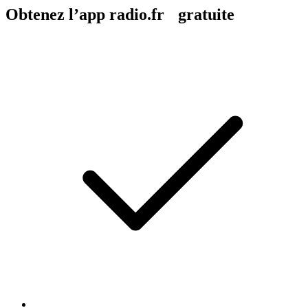
Obtenez l’app radio.fr gratuite