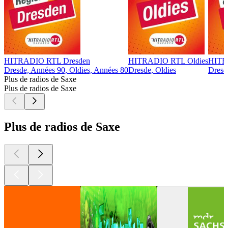
HITRADIO RTL Dresden
HITRADIO RTL Oldies
HITRA
Dresde, Années 90, Oldies, Années 80
Dresde, Oldies
Dresd
Plus de radios de Saxe
Plus de radios de Saxe
Plus de radios de Saxe