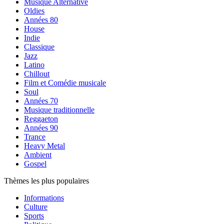
Musique Alternative
Oldies
Années 80
House
Indie
Classique
Jazz
Latino
Chillout
Film et Comédie musicale
Soul
Années 70
Musique traditionnelle
Reggaeton
Années 90
Trance
Heavy Metal
Ambient
Gospel
Thèmes les plus populaires
Informations
Culture
Sports