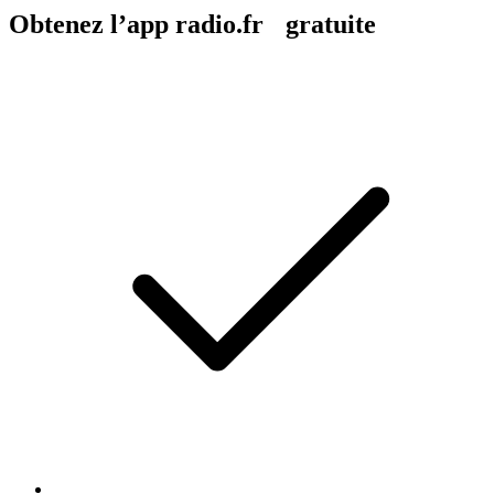
Obtenez l’app radio.fr gratuite