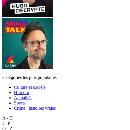
Catégories les plus populaires
Culture et société
Humour
Actualités
Sports
Crime : histoires vraies
A - H
I - P
Q - Z