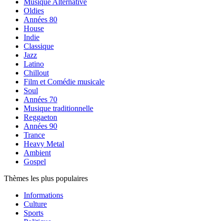
Musique Alternative
Oldies
Années 80
House
Indie
Classique
Jazz
Latino
Chillout
Film et Comédie musicale
Soul
Années 70
Musique traditionnelle
Reggaeton
Années 90
Trance
Heavy Metal
Ambient
Gospel
Thèmes les plus populaires
Informations
Culture
Sports