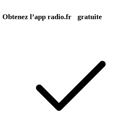
Obtenez l’app radio.fr gratuite