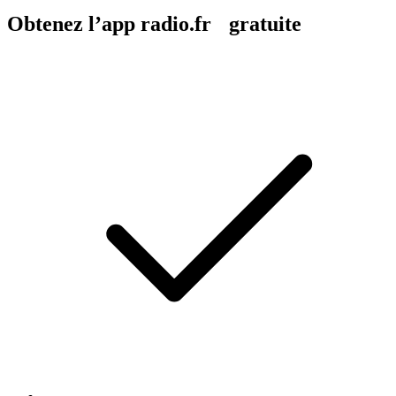
Obtenez l’app radio.fr gratuite