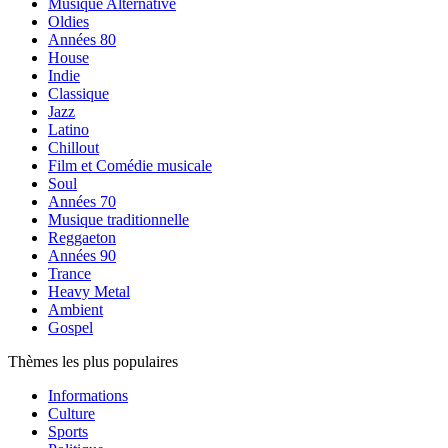
Musique Alternative
Oldies
Années 80
House
Indie
Classique
Jazz
Latino
Chillout
Film et Comédie musicale
Soul
Années 70
Musique traditionnelle
Reggaeton
Années 90
Trance
Heavy Metal
Ambient
Gospel
Thèmes les plus populaires
Informations
Culture
Sports