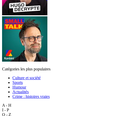
Catégories les plus populaires
Culture et société
Sports
Humour
Actualités
Crime : histoires vraies
A - H
I - P
Q - Z