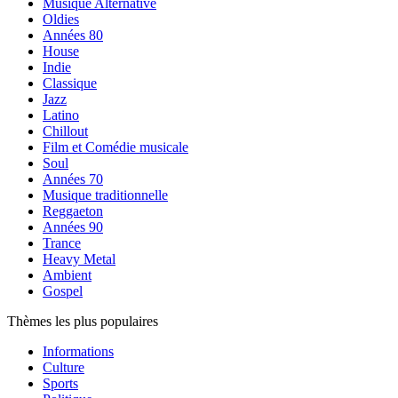
Musique Alternative
Oldies
Années 80
House
Indie
Classique
Jazz
Latino
Chillout
Film et Comédie musicale
Soul
Années 70
Musique traditionnelle
Reggaeton
Années 90
Trance
Heavy Metal
Ambient
Gospel
Thèmes les plus populaires
Informations
Culture
Sports