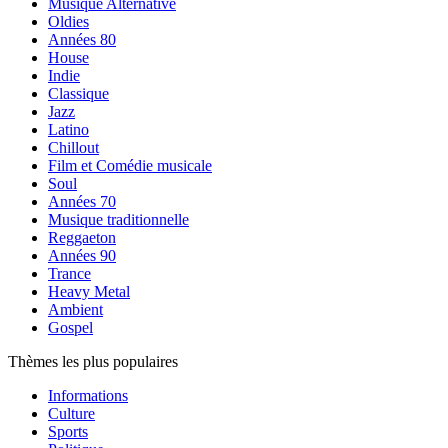
Musique Alternative
Oldies
Années 80
House
Indie
Classique
Jazz
Latino
Chillout
Film et Comédie musicale
Soul
Années 70
Musique traditionnelle
Reggaeton
Années 90
Trance
Heavy Metal
Ambient
Gospel
Thèmes les plus populaires
Informations
Culture
Sports