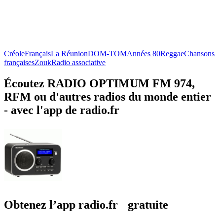
Créole
Français
La Réunion
DOM-TOM
Années 80
Reggae
Chansons
françaises
Zouk
Radio associative
Écoutez RADIO OPTIMUM FM 974,
RFM ou d'autres radios du monde entier
- avec l'app de radio.fr
Obtenez l’app radio.fr gratuite