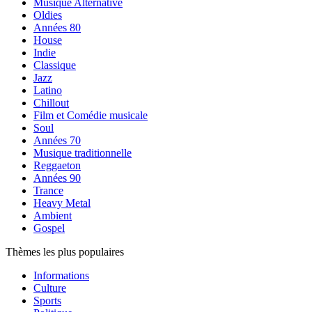
Musique Alternative
Oldies
Années 80
House
Indie
Classique
Jazz
Latino
Chillout
Film et Comédie musicale
Soul
Années 70
Musique traditionnelle
Reggaeton
Années 90
Trance
Heavy Metal
Ambient
Gospel
Thèmes les plus populaires
Informations
Culture
Sports