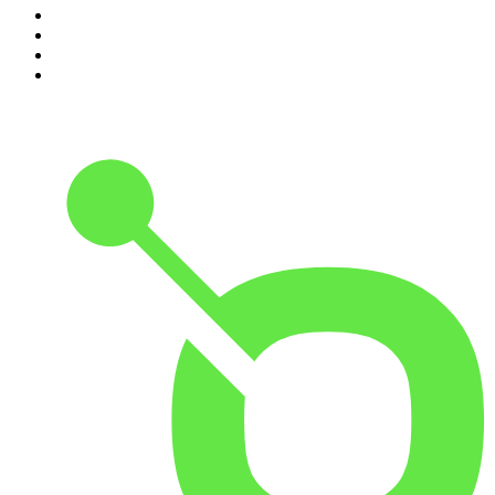
7
.
Les grands dossiers de l'Histoire par Franck Ferrand
8
.
Transfert
9
.
HugoDécrypte - Actus et interviews
10
.
Small Talk - Konbini