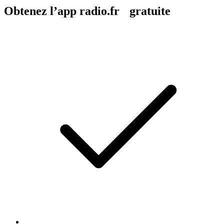
Obtenez l’app radio.fr gratuite