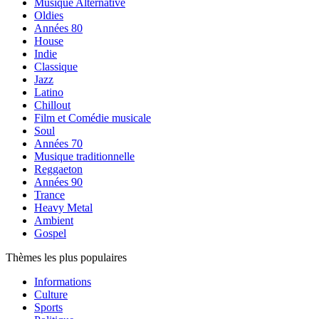
Musique Alternative
Oldies
Années 80
House
Indie
Classique
Jazz
Latino
Chillout
Film et Comédie musicale
Soul
Années 70
Musique traditionnelle
Reggaeton
Années 90
Trance
Heavy Metal
Ambient
Gospel
Thèmes les plus populaires
Informations
Culture
Sports