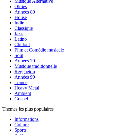
Musique Alternative
Oldies
Années 80
House
Indie
Classique
Jazz
Latino
Chillout
Film et Comédie musicale
Soul
Années 70
Musique traditionnelle
Reggaeton
Années 90
Trance
Heavy Metal
Ambient
Gospel
Thèmes les plus populaires
Informations
Culture
Sports