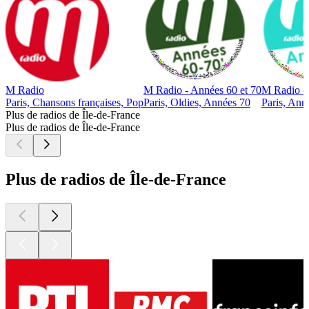
M Radio
M Radio - Années 60 et 70
M Radio -
Paris, Chansons françaises, Pop
Paris, Oldies, Années 70
Paris, Ann
Plus de radios de Île-de-France
Plus de radios de Île-de-France
Plus de radios de Île-de-France