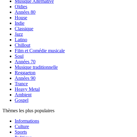
Musique Alternative
Oldies
Années 80
House
Indie
Classique
Jazz
Latino
Chillout
Film et Comédie musicale
Soul
Années 70
Musique traditionnelle
Reggaeton
Années 90
Trance
Heavy Metal
Ambient
Gospel
Thèmes les plus populaires
Informations
Culture
Sports