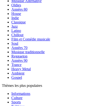
Musique Alternative
Oldies
Années 80
House
Indie
Classique
Jazz
Latino
Chillout
Film et Comédie musicale
Soul
Années 70
Musique traditionnelle
Reggaeton
Années 90
Trance
Heavy Metal
Ambient
Gospel
Thèmes les plus populaires
Informations
Culture
Sports