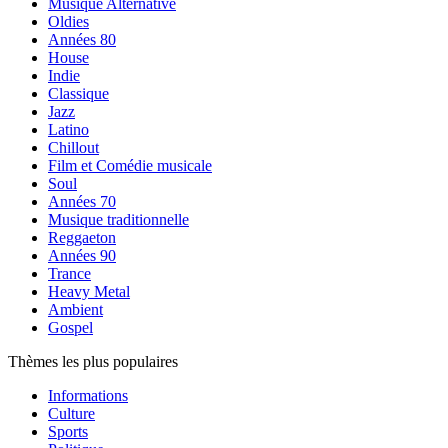
Musique Alternative
Oldies
Années 80
House
Indie
Classique
Jazz
Latino
Chillout
Film et Comédie musicale
Soul
Années 70
Musique traditionnelle
Reggaeton
Années 90
Trance
Heavy Metal
Ambient
Gospel
Thèmes les plus populaires
Informations
Culture
Sports