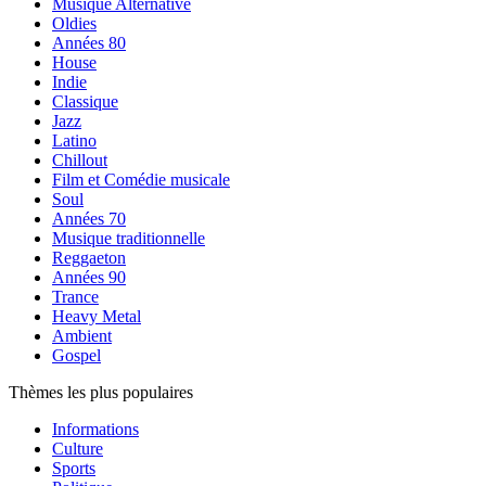
Musique Alternative
Oldies
Années 80
House
Indie
Classique
Jazz
Latino
Chillout
Film et Comédie musicale
Soul
Années 70
Musique traditionnelle
Reggaeton
Années 90
Trance
Heavy Metal
Ambient
Gospel
Thèmes les plus populaires
Informations
Culture
Sports