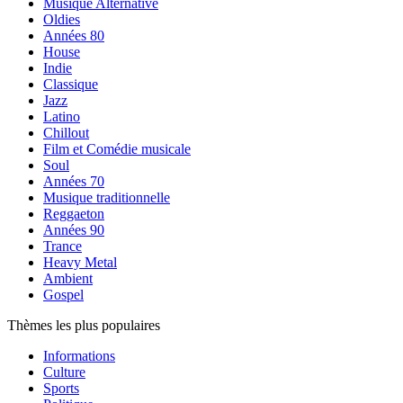
Musique Alternative
Oldies
Années 80
House
Indie
Classique
Jazz
Latino
Chillout
Film et Comédie musicale
Soul
Années 70
Musique traditionnelle
Reggaeton
Années 90
Trance
Heavy Metal
Ambient
Gospel
Thèmes les plus populaires
Informations
Culture
Sports