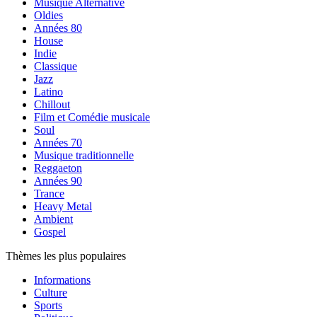
Musique Alternative
Oldies
Années 80
House
Indie
Classique
Jazz
Latino
Chillout
Film et Comédie musicale
Soul
Années 70
Musique traditionnelle
Reggaeton
Années 90
Trance
Heavy Metal
Ambient
Gospel
Thèmes les plus populaires
Informations
Culture
Sports