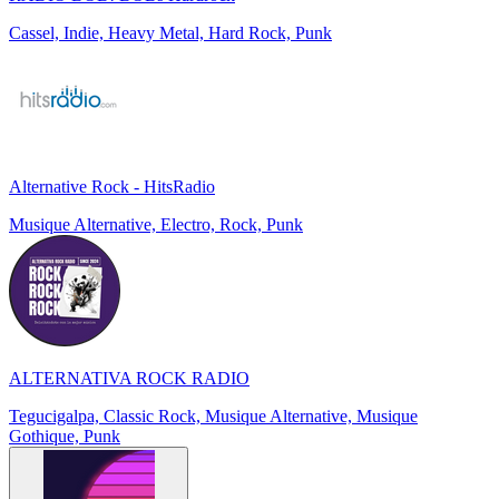
Cassel, Indie, Heavy Metal, Hard Rock, Punk
Alternative Rock - HitsRadio
Musique Alternative, Electro, Rock, Punk
ALTERNATIVA ROCK RADIO
Tegucigalpa, Classic Rock, Musique Alternative, Musique
Gothique, Punk