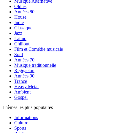
Musique Alternative
Oldies
Années 80
House
Indie
Classique
Jazz
Latino
Chillout
Film et Comédie musicale
Soul
Années 70
Musique traditionnelle
Reggaeton
Années 90
Trance
Heavy Metal
Ambient
Gospel
Thèmes les plus populaires
Informations
Culture
Sports