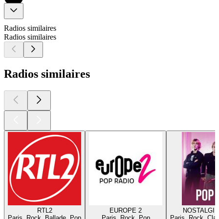
Radios similaires
Radios similaires
Radios similaires
RTL2
EUROPE 2
NOSTALGIE
Paris, Rock, Ballade, Pop
Paris, Rock, Pop
Paris, Rock, Cla