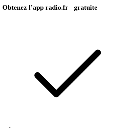
Obtenez l’app radio.fr gratuite