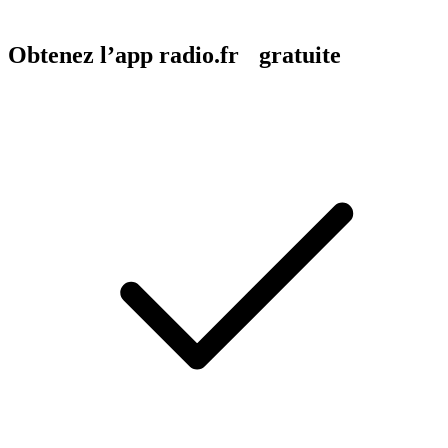
Obtenez l’app radio.fr gratuite