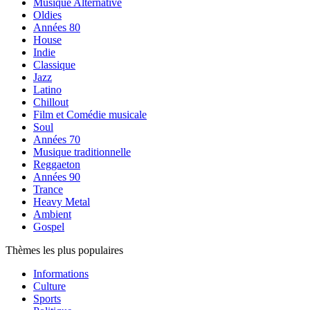
Musique Alternative
Oldies
Années 80
House
Indie
Classique
Jazz
Latino
Chillout
Film et Comédie musicale
Soul
Années 70
Musique traditionnelle
Reggaeton
Années 90
Trance
Heavy Metal
Ambient
Gospel
Thèmes les plus populaires
Informations
Culture
Sports