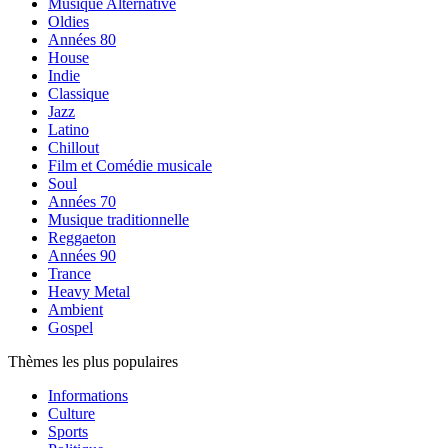
Musique Alternative
Oldies
Années 80
House
Indie
Classique
Jazz
Latino
Chillout
Film et Comédie musicale
Soul
Années 70
Musique traditionnelle
Reggaeton
Années 90
Trance
Heavy Metal
Ambient
Gospel
Thèmes les plus populaires
Informations
Culture
Sports