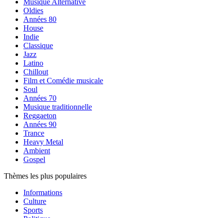
Musique Alternative
Oldies
Années 80
House
Indie
Classique
Jazz
Latino
Chillout
Film et Comédie musicale
Soul
Années 70
Musique traditionnelle
Reggaeton
Années 90
Trance
Heavy Metal
Ambient
Gospel
Thèmes les plus populaires
Informations
Culture
Sports