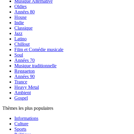
Musique Alternative
Oldies
Années 80
House
Indie
Classique
Jazz
Latino
Chillout
Film et Comédie musicale
Soul
Années 70
Musique traditionnelle
Reggaeton
Années 90
Trance
Heavy Metal
Ambient
Gospel
Thèmes les plus populaires
Informations
Culture
Sports