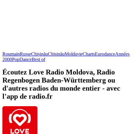
Roumain
Russe
Chișinău
Chişinău
Moldavie
Charts
Eurodance
Années
2000
Pop
Dance
Best of
Écoutez Love Radio Moldova, Radio
Regenbogen Baden-Württemberg ou
d'autres radios du monde entier - avec
l'app de radio.fr