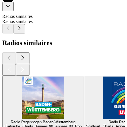
Radios similaires
Radios similaires
Radios similaires
Radio Regenbogen Baden-Württemberg
Radio Reg
Karlsruhe, Charts, Années 90, Années 80, Pop
Stuttgart, Charts, Anné