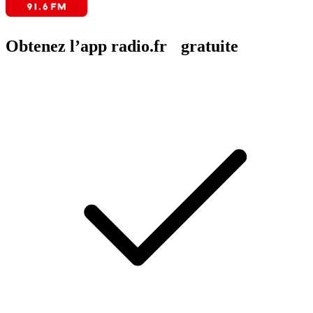
Obtenez l’app radio.fr gratuite