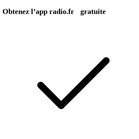
Obtenez l’app radio.fr gratuite