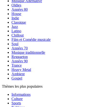
Musique Alternative
Oldies
Années 80
House
Indie
Classique
Jazz
Latino
Chillout
Film et Comédie musicale
Soul
Années 70
Musique traditionnelle
Reggaeton
Années 90
Trance
Heavy Metal
Ambient
Gospel
Thèmes les plus populaires
Informations
Culture
Sports