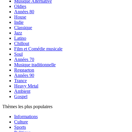
Musique Alternative
Oldies
Années 80
House
Indie
Classique
Jazz
Latino
Chillout
Film et Comédie musicale
Soul
Années 70
Musique traditionnelle
Reggaeton
Années 90
Trance
Heavy Metal
Ambient
Gospel
Thèmes les plus populaires
Informations
Culture
Sports