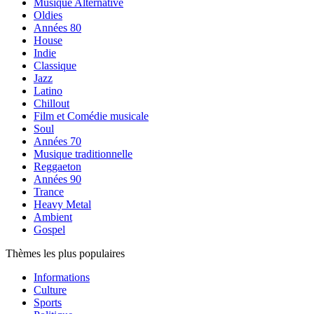
Musique Alternative
Oldies
Années 80
House
Indie
Classique
Jazz
Latino
Chillout
Film et Comédie musicale
Soul
Années 70
Musique traditionnelle
Reggaeton
Années 90
Trance
Heavy Metal
Ambient
Gospel
Thèmes les plus populaires
Informations
Culture
Sports