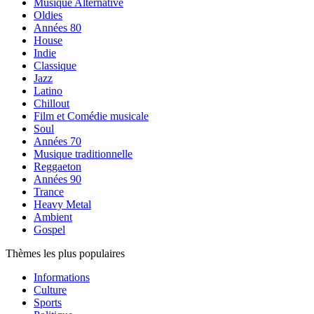
Musique Alternative
Oldies
Années 80
House
Indie
Classique
Jazz
Latino
Chillout
Film et Comédie musicale
Soul
Années 70
Musique traditionnelle
Reggaeton
Années 90
Trance
Heavy Metal
Ambient
Gospel
Thèmes les plus populaires
Informations
Culture
Sports