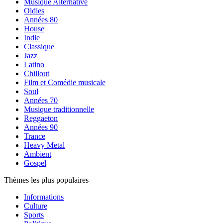
Musique Alternative
Oldies
Années 80
House
Indie
Classique
Jazz
Latino
Chillout
Film et Comédie musicale
Soul
Années 70
Musique traditionnelle
Reggaeton
Années 90
Trance
Heavy Metal
Ambient
Gospel
Thèmes les plus populaires
Informations
Culture
Sports